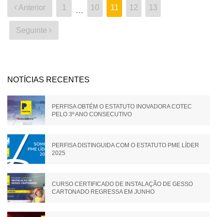
Paginação
Anterior
1
10
11
12
13
…
dos
conteúdos
Seguinte
NOTÍCIAS RECENTES
PERFISA OBTÉM O ESTATUTO INOVADORA COTEC
PELO 3º ANO CONSECUTIVO
PERFISA DISTINGUIDA COM O ESTATUTO PME LÍDER
2025
CURSO CERTIFICADO DE INSTALAÇÃO DE GESSO
CARTONADO REGRESSA EM JUNHO