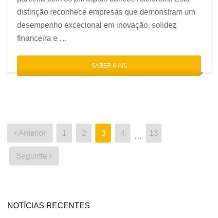
distinção reconhece empresas que demonstram um
desempenho excecional em inovação, solidez
financeira e …
SABER MAIS
Paginação
Anterior
1
2
3
4
13
…
dos
conteúdos
Seguinte
NOTÍCIAS RECENTES