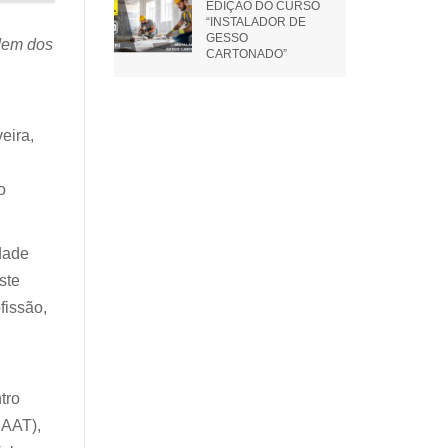
EDIÇÃO DO CURSO
“INSTALADOR DE
GESSO
dem dos
CARTONADO”
eira,
o
idade
ste
fissão,
tro
MAAT),