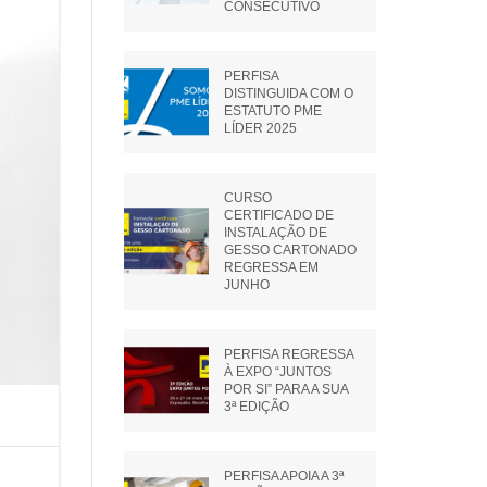
CONSECUTIVO
OUTROS ACESSÓRIOS
PERFISA
DISTINGUIDA COM O
ESTATUTO PME
LÍDER 2025
CURSO
CERTIFICADO DE
INSTALAÇÃO DE
GESSO CARTONADO
REGRESSA EM
JUNHO
PERFISA REGRESSA
À EXPO “JUNTOS
POR SI” PARA A SUA
3ª EDIÇÃO
PERFISA APOIA A 3ª