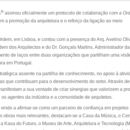
®
A
assinou oficialmente um protocolo de colaboração com a
Or
m a promoção da arquitetura e o reforço da ligação ao meio
rdem, em Lisboa, e contou com a presença do Arq. Avelino Oliv
em dos Arquitectos e do Dr. Gonçalo Martins, Administrador da
mento de laços entre duas organizações que partilham uma visã
ura em Portugal.
tratégica assente na partilha de conhecimento, no apoio à ativ
tas que contribuam para o desenvolvimento do setor. Através de
anifestam a sua vontade de criar sinergias que valorizem a pro
 os agentes da indústria e a comunidade de arquitetos.
vindo a afirmar-se como um parceiro de confiança em projetos
 as obras mais relevantes, destacam-se a Casa da Música, o Cen
a Kasa do Futuro, o Museu de Arte, Arquitetura e Tecnologia (