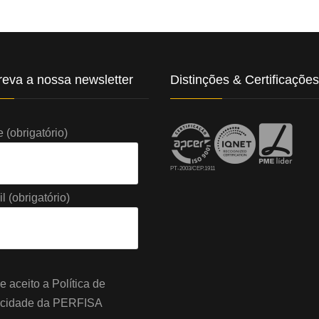
eva a nossa newsletter
Distinções & Certificações
(obrigatório)
PT-2003/CEP.1911
l (obrigatório)
 e aceito a
Política de
acidade
da PERFISA