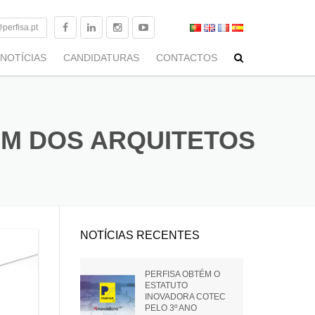
perfisa.pt
NOTÍCIAS
CANDIDATURAS
CONTACTOS
AÇO GALVANIZADO
A EMPRESA
AÇO LACADO
EM DOS ARQUITETOS
O
E PRODUTOS
ALUMÍNIO
O
SUSPENSÕES
LIGAÇÕES
S GRÁFICAS
NOTÍCIAS RECENTES
REVESTIMENTOS
BANDAS
LIGAÇÕES
PERFISA OBTÉM O
ESTATUTO
PARAFUSOS
INOVADORA COTEC
PARAFUSOS
PELO 3º ANO