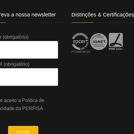
eva a nossa newsletter
Distinções & Certificações
(obrigatório)
PT-2003/CEP.1911
l (obrigatório)
 e aceito a
Política de
acidade
da PERFISA