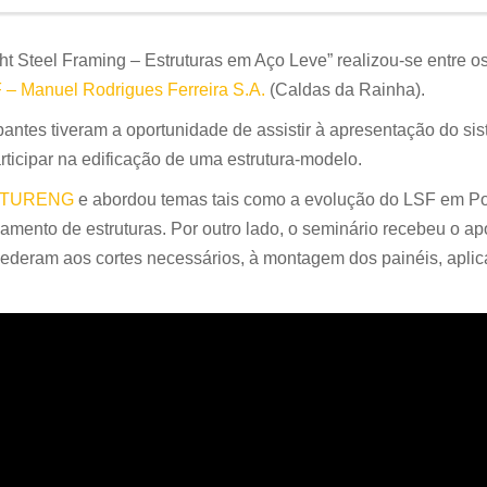
ht Steel Framing – Estruturas em Aço Leve” realizou-se entre o
– Manuel Rodrigues Ferreira S.A.
(Caldas da Rainha).
pantes tiveram a oportunidade de assistir à apresentação do si
rticipar na edificação de uma estrutura-modelo.
TURENG
e abordou temas tais como a evolução do LSF em Po
amento de estruturas. Por outro lado, o seminário recebeu o ap
ederam aos cortes necessários, à montagem dos painéis, apli