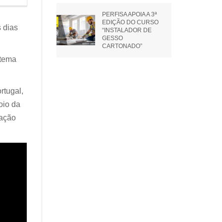
PERFISA APOIA A 3ª
EDIÇÃO DO CURSO
s dias
“INSTALADOR DE
GESSO
CARTONADO”
stema
rtugal,
oio da
cação