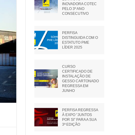
OUTROS ACESSÓRIOS
INOVADORA COTEC
PELO 3º ANO
CONSECUTIVO
PERFISA
DISTINGUIDA COM O
ESTATUTO PME
LÍDER 2025
CURSO
CERTIFICADO DE
INSTALAÇÃO DE
GESSO CARTONADO
REGRESSA EM
JUNHO
PERFISA REGRESSA
À EXPO “JUNTOS
POR SI” PARA A SUA
3ª EDIÇÃO